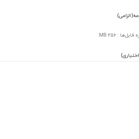
مه
(الزامی)
یل‌ها : ۲۵۶ MB.
ختیاری)