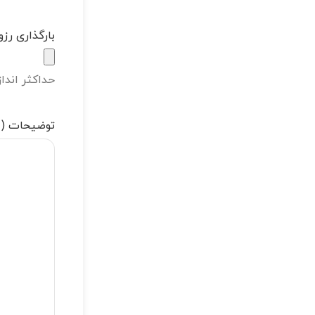
بارگذاری رزو
حداکثر اندازه فا
توضیحات (ا