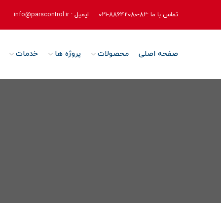
تماس با ما :82-88642080-021
ایمیل :
info@parscontrol.ir
صفحه اصلی
محصولات
پروژه ها
خدمات