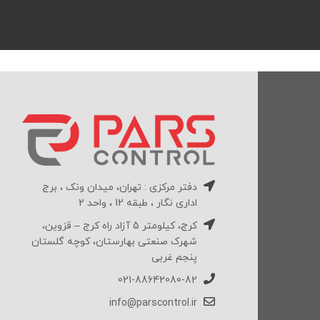
دفتر مرکزی : تهران، میدان ونک ، برج
اداری نگار ، طبقه 12 ، واحد 2
کرج، کیلومتر 5 آزاد راه کرج – قزوین،
شهرک صنعتی بهارستان، کوچه گلستان
پنجم غربی
021-88642080-82
info@parscontrol.ir