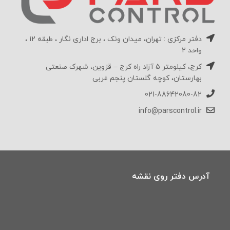
دفتر مرکزی : تهران، میدان ونک ، برج اداری نگار ، طبقه 12 ،
واحد 2
کرج، کیلومتر 5 آزاد راه کرج – قزوین، شهرک صنعتی
بهارستان، کوچه گلستان پنجم غربی
021-88642080-82
info@parscontrol.ir
آدرس دفتر روی نقشه