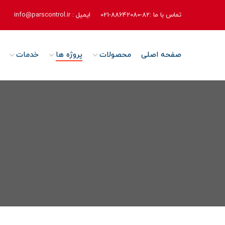
تماس با ما :82-88642080-021
ایمیل :
info@parscontrol.ir
صفحه اصلی
محصولات
پروژه ها
خدمات