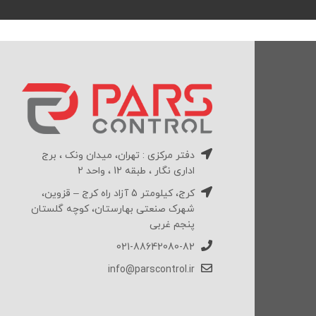
دفتر مرکزی : تهران، میدان ونک ، برج
اداری نگار ، طبقه 12 ، واحد 2
کرج، کیلومتر 5 آزاد راه کرج – قزوین،
شهرک صنعتی بهارستان، کوچه گلستان
پنجم غربی
021-88642080-82
info@parscontrol.ir