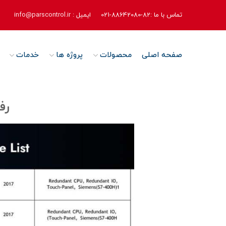
تماس با ما :82-88642080-021
ایمیل :
info@parscontrol.ir
صفحه اصلی
محصولات
پروژه ها
خدمات
رفر