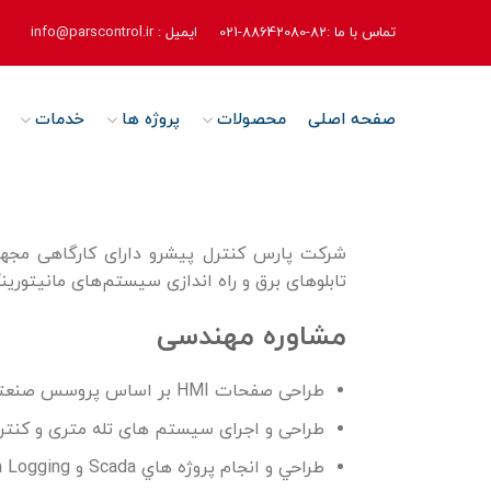
تماس با ما :82-88642080-021
ایمیل :
info@parscontrol.ir
صفحه اصلی
محصولات
پروژه ها
خدمات
شرکت پارس کنترل پیشرو دارای کارگاهی مجهز 
تابلوهای برق و راه اندازی سیستم‌های مانیتوری
مشاوره مهندسی
طراحی صفحات HMI بر اساس پروسس صنعتی و لاجیک
طراحی و اجرای سیستم های تله متری و کنترل 
طراحي و انجام پروژه هاي Scada و Data Logging با قابليت مانيتورينگ متغيرهاي فيلد در اتاق كنترل