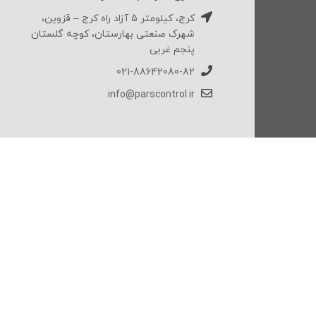
کرج، کیلومتر 5 آزاد راه کرج – قزوین،
شهرک صنعتی بهارستان، کوچه گلستان
پنجم غربی
021-88642080-82
info@parscontrol.ir