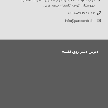
کرج، کیلومتر 5 آزاد راه کرج – قزوین، شهرک صنعتی
بهارستان، کوچه گلستان پنجم غربی
021-88642080-82
info@parscontrol.ir
آدرس دفتر روی نقشه