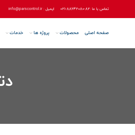
تماس با ما :82-88642080-021
ایمیل :
info@parscontrol.ir
صفحه اصلی
محصولات
پروژه ها
خدمات
دت