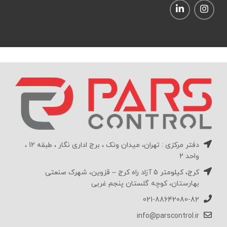
دفتر مرکزی : تهران، میدان ونک ، برج اداری نگار ، طبقه 12 ،
واحد 2
کرج، کیلومتر 5 آزاد راه کرج – قزوین، شهرک صنعتی
بهارستان، کوچه گلستان پنجم غربی
021-88642080-82
info@parscontrol.ir