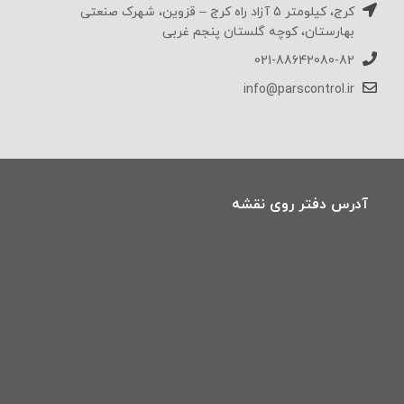
کرج، کیلومتر 5 آزاد راه کرج – قزوین، شهرک صنعتی
بهارستان، کوچه گلستان پنجم غربی
021-88642080-82
info@parscontrol.ir
آدرس دفتر روی نقشه