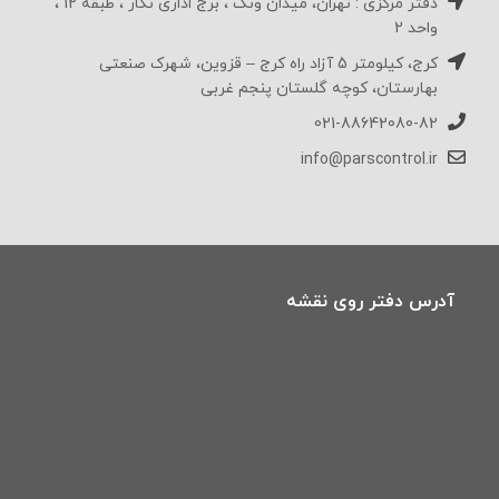
دفتر مرکزی : تهران، میدان ونک ، برج اداری نگار ، طبقه 12 ،
واحد 2
کرج، کیلومتر 5 آزاد راه کرج – قزوین، شهرک صنعتی
بهارستان، کوچه گلستان پنجم غربی
021-88642080-82
info@parscontrol.ir
آدرس دفتر روی نقشه