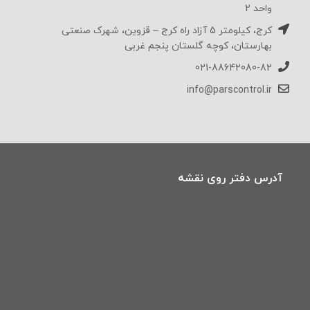
واحد 2
کرج، کیلومتر 5 آزاد راه کرج – قزوین، شهرک صنعتی
بهارستان، کوچه گلستان پنجم غربی
021-88642080-82
info@parscontrol.ir
آدرس دفتر روی نقشه