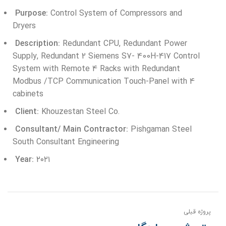
Purpose:
Control System of Compressors and
Dryers
Description:
Redundant CPU, Redundant Power
Supply, Redundant 2 Siemens S7- 400H-417 Control
System with Remote 4 Racks with Redundant
Modbus /TCP Communication Touch-Panel with 4
cabinets
Client:
Khouzestan Steel Co.
Consultant/ Main Contractor:
Pishgaman Steel
South Consultant Engineering
Year:
۲۰۲۱
پروژه قبلی