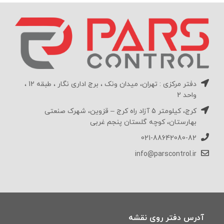
دفتر مرکزی : تهران، میدان ونک ، برج اداری نگار ، طبقه 12 ،
واحد 2
کرج، کیلومتر 5 آزاد راه کرج – قزوین، شهرک صنعتی
بهارستان، کوچه گلستان پنجم غربی
021-88642080-82
info@parscontrol.ir
آدرس دفتر روی نقشه