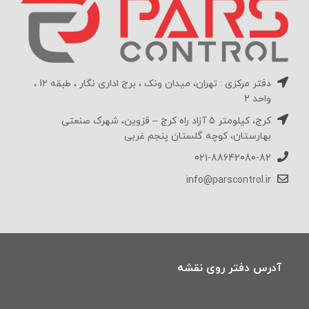
دفتر مرکزی : تهران، میدان ونک ، برج اداری نگار ، طبقه 12 ،
واحد 2
کرج، کیلومتر 5 آزاد راه کرج – قزوین، شهرک صنعتی
بهارستان، کوچه گلستان پنجم غربی
021-88642080-82
info@parscontrol.ir
آدرس دفتر روی نقشه